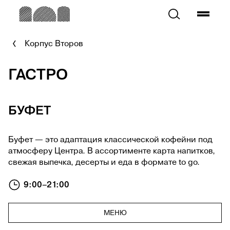
Корпус Второв
ВТОРОВ
ИЛЛЮЗИОН
ГАСТРО
ПОИСК
АФИША
КОВОРКИНГ
БУФЕТ
МАГАЗИН
ГАСТРО
Буфет — это адаптация классической кофейни под
БУФЕТ
атмосферу Центра. В ассортименте карта напитков,
свежая выпечка, десерты и еда в формате to go.
БАР
О ЦЕНТРЕ
9:00–21:00
ПРАВИЛА ФОТО И ВИДЕОСЪЁМКИ
ДОГОВОР ОФЕРТЫ
МЕНЮ