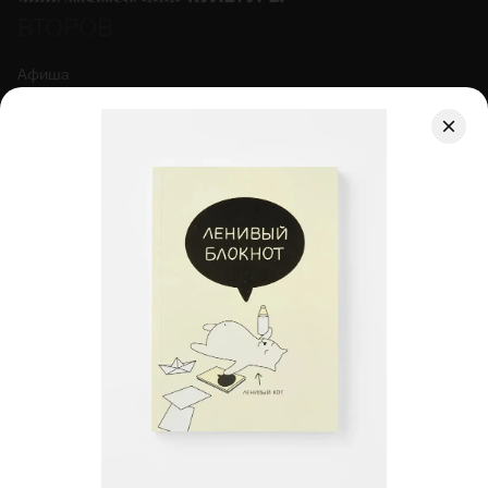
ВТОРОВ
Афиша
Коворкинг
Магазин
Гастро
О центре
Правила фото и видеосъёмки
Договор оферты
АРЕНДОВАТЬ КОВОРКИНГ
ПОСМОТРЕТЬ СОБЫТИЯ
ИЛЛЮЗИОН