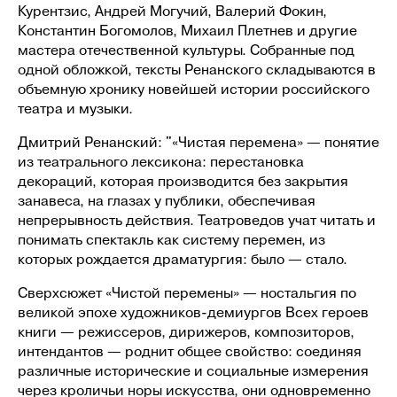
Курентзис, Андрей Могучий, Валерий Фокин,
Константин Богомолов, Михаил Плетнев и другие
мастера отечественной культуры. Собранные под
одной обложкой, тексты Ренанского складываются в
ВТОРОВ
объемную хронику новейшей истории российского
театра и музыки.
Афиша
Коворкинг
Дмитрий Ренанский: "«Чистая перемена» — понятие
Магазин
из театрального лексикона: перестановка
Гастро
декораций, которая производится без закрытия
О центре
занавеса, на глазах у публики, обеспечивая
Правила фото и видеосъёмки
непрерывность действия. Театроведов учат читать и
Договор оферты
понимать спектакль как систему перемен, из
АРЕНДОВАТЬ КОВОРКИНГ
которых рождается драматургия: было — стало.
ПОСМОТРЕТЬ СОБЫТИЯ
Сверхсюжет «Чистой перемены» — ностальгия по
великой эпохе художников-демиургов Всех героев
книги — режиссеров, дирижеров, композиторов,
интендантов — роднит общее свойство: соединяя
различные исторические и социальные измерения
через кроличьи норы искусства, они одновременно