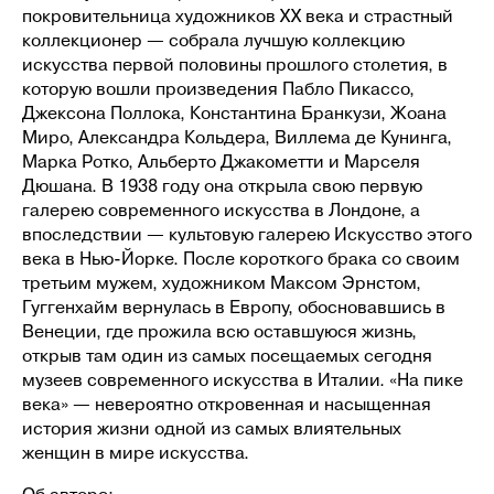
покровительница художников ХХ века и страстный
коллекционер — собрала лучшую коллекцию
искусства первой половины прошлого столетия, в
которую вошли произведения Пабло Пикассо,
Джексона Поллока, Константина Бранкузи, Жоана
Миро, Александра Кольдера, Виллема де Кунинга,
Марка Ротко, Альберто Джакометти и Марселя
Дюшана. В 1938 году она открыла свою первую
галерею современного искусства в Лондоне, а
впоследствии — культовую галерею Искусство этого
века в Нью-Йорке. После короткого брака со своим
третьим мужем, художником Максом Эрнстом,
ИГРЫ ДЛЯ ПАР
Гуггенхайм вернулась в Европу, обосновавшись в
Венеции, где прожила всю оставшуюся жизнь,
открыв там один из самых посещаемых сегодня
музеев современного искусства в Италии. «На пике
ПОКАЗАТЬ ЕЩЕ
века» — невероятно откровенная и насыщенная
история жизни одной из самых влиятельных
женщин в мире искусства.