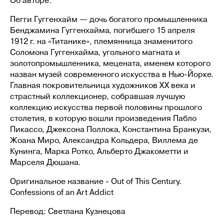
Об авторе:
Пегги Гуггенхайм — дочь богатого промышленника
Бенджамина Гуггенхайма, погибшего 15 апреля
1912 г. на «Титанике», племянница знаменитого
Соломона Гуггенхайма, угольного магната и
ВТОРОВ
золотопромышленника, мецената, именем которого
назван музей современного искусства в Нью-Йорке.
Афиша
Главная покровительница художников ХХ века и
Коворкинг
страстный коллекционер, собравшая лучшую
Магазин
коллекцию искусства первой половины прошлого
Гастро
столетия, в которую вошли произведения Пабло
О центре
Правила фото и видеосъёмки
Пикассо, Джексона Поллока, Константина Бранкузи,
Договор оферты
Жоана Миро, Александра Кольдера, Виллема де
Кунинга, Марка Ротко, Альберто Джакометти и
АРЕНДОВАТЬ КОВОРКИНГ
Марселя Дюшана.
ПОСМОТРЕТЬ СОБЫТИЯ
Оригинальное название - Out of This Century.
Confessions of an Art Addict
Перевод: Светлана Кузнецова