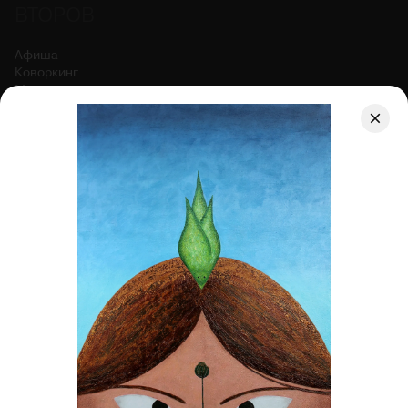
ВТОРОВ
Афиша
Коворкинг
Магазин
Гастро
О центре
Правила фото и видеосъёмки
Договор оферты
АРЕНДОВАТЬ КОВОРКИНГ
ПОСМОТРЕТЬ СОБЫТИЯ
ИЛЛЮЗИОН
МЫ ИСПОЛЬЗУЕМ COOKIES.