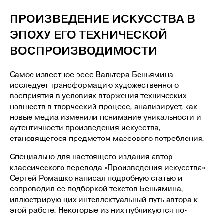
ПРОИЗВЕДЕНИЕ ИСКУССТВА В
ЭПОХУ ЕГО ТЕХНИЧЕСКОЙ
ВОСПРОИЗВОДИМОСТИ
ВТОРОВ
Самое известное эссе Вальтера Беньямина
Афиша
Коворкинг
исследует трансформацию художественного
Магазин
восприятия в условиях вторжения технических
Гастро
новшеств в творческий процесс, анализирует, как
О центре
новые медиа изменили понимание уникальности и
Правила фото и видеосъёмки
аутентичности произведения искусства,
Договор оферты
становящегося предметом массового потребления.
АРЕНДОВАТЬ КОВОРКИНГ
Специально для настоящего издания автор
ПОСМОТРЕТЬ СОБЫТИЯ
классического перевода «Произведения искусства»
Сергей Ромашко написал подробную статью и
сопроводил ее подборкой текстов Беньямина,
иллюстрирующих интеллектуальный путь автора к
этой работе. Некоторые из них публикуются по-