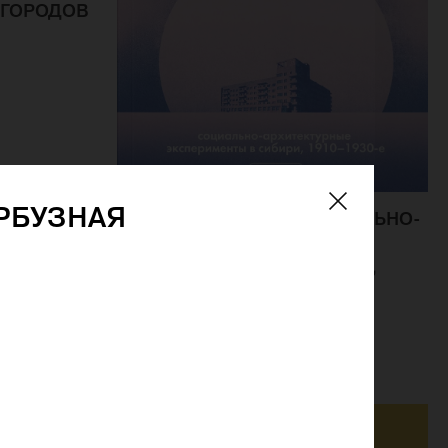
 ГОРОДОВ
РБУЗНАЯ
УТОПИЯ В СНЕГАХ. СОЦИАЛЬНО-
АРХИТЕКТУРНЫЕ
ЭКСПЕРИМЕНТЫ В СИБИРИ,
1910–1930-Е
АТАПИН И.