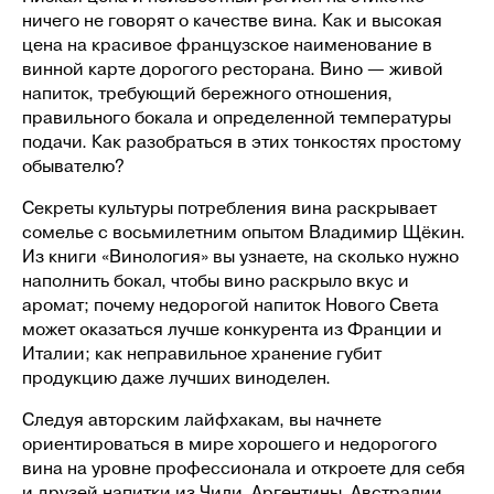
ничего не говорят о качестве вина. Как и высокая
цена на красивое французское наименование в
винной карте дорогого ресторана. Вино — живой
ВТОРОВ
напиток, требующий бережного отношения,
правильного бокала и определенной температуры
Афиша
подачи. Как разобраться в этих тонкостях простому
Коворкинг
обывателю?
Магазин
Гастро
Секреты культуры потребления вина раскрывает
О центре
сомелье с восьмилетним опытом Владимир Щёкин.
Правила фото и видеосъёмки
Из книги «Винология» вы узнаете, на сколько нужно
Договор оферты
наполнить бокал, чтобы вино раскрыло вкус и
АРЕНДОВАТЬ КОВОРКИНГ
аромат; почему недорогой напиток Нового Света
может оказаться лучше конкурента из Франции и
ПОСМОТРЕТЬ СОБЫТИЯ
Италии; как неправильное хранение губит
продукцию даже лучших виноделен.
Следуя авторским лайфхакам, вы начнете
ориентироваться в мире хорошего и недорогого
вина на уровне профессионала и откроете для себя
и друзей напитки из Чили, Аргентины, Австралии,