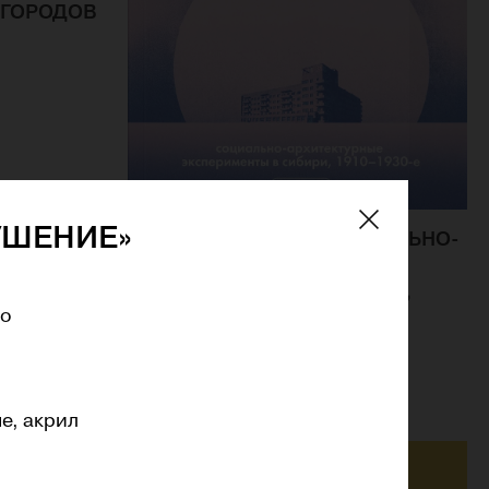
 ГОРОДОВ
УШЕНИЕ»
УТОПИЯ В СНЕГАХ. СОЦИАЛЬНО-
АРХИТЕКТУРНЫЕ
ЭКСПЕРИМЕНТЫ В СИБИРИ,
ро
1910–1930-Е
АТАПИН И.
е, акрил