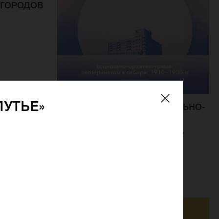
 ГОРОДОВ
ПУТЬЕ»
УТОПИЯ В СНЕГАХ. СОЦИАЛЬНО-
АРХИТЕКТУРНЫЕ
ЭКСПЕРИМЕНТЫ В СИБИРИ,
1910–1930-Е
АТАПИН И.